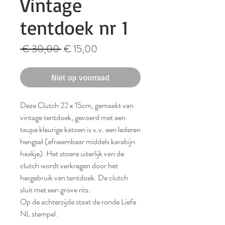
Vintage
tentdoek nr 1
Normale
Verkoopprijs
 € 30,00 
€ 15,00
prijs
Niet op voorraad
Deze Clutch 22 x 15cm, gemaakt van
vintage tentdoek, gevoerd met een
taupe kleurige katoen is v.v. een lederen
hengsel (afneembaar middels karabijn
haakje). Het stoere uiterlijk van de
clutch wordt verkregen door het
hergebruik van tentdoek. De clutch
sluit met een grove rits.
Op de achterzijde staat de ronde Liefe
NL stempel.