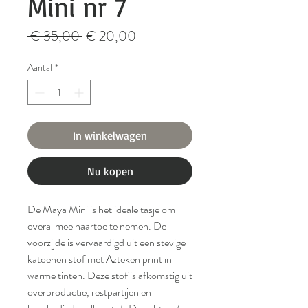
Mini nr 7
Normale
Verkoopprijs
 € 35,00 
€ 20,00
prijs
Aantal
*
In winkelwagen
Nu kopen
De Maya Mini is het ideale tasje om
overal mee naartoe te nemen. De
voorzijde is vervaardigd uit een stevige
katoenen stof met Azteken print in
warme tinten. Deze stof is afkomstig uit
overproductie, restpartijen en