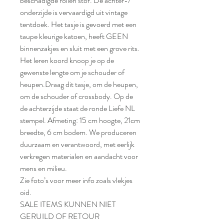
beschadigde rollen stof. De achter-/
onderzijde is vervaardigd uit vintage
tentdoek. Het tasje is gevoerd met een
taupe kleurige katoen, heeft GEEN
binnenzakjes en sluit met een grove rits.
Het leren koord knoop je op de
gewenste lengte om je schouder of
heupen.Draag dit tasje, om de heupen,
om de schouder of crossbody. Op de
de achterzijde staat de ronde Liefe NL
stempel. Afmeting: 15 cm hoogte, 21cm
breedte, 6 cm bodem. We produceren
duurzaam en verantwoord, met eerlijk
verkregen materialen en aandacht voor
mens en milieu.
Zie foto’s voor meer info zoals vlekjes
oid.
SALE ITEMS KUNNEN NIET
GERUILD OF RETOUR