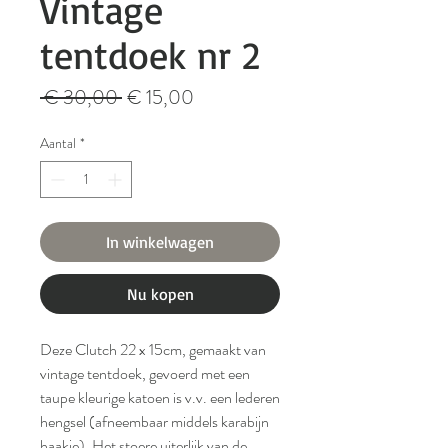
Vintage
tentdoek nr 2
Normale
Verkoopprijs
 € 30,00 
€ 15,00
prijs
Aantal
*
In winkelwagen
Nu kopen
Deze Clutch 22 x 15cm, gemaakt van
vintage tentdoek, gevoerd met een
taupe kleurige katoen is v.v. een lederen
hengsel (afneembaar middels karabijn
haakje). Het stoere uiterlijk van de