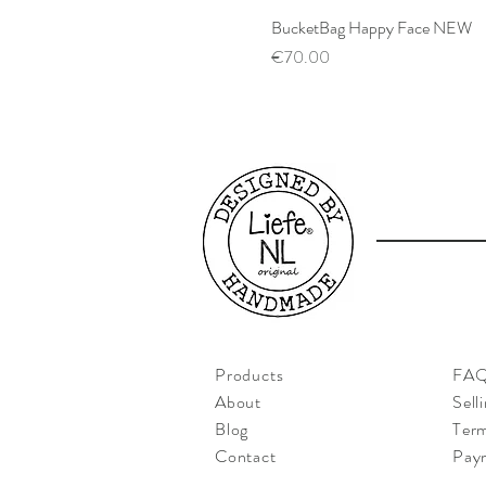
BucketBag Happy Face NEW
Price
€70.00
Products
FA
About
Sell
Blog
Term
Contact
Pay