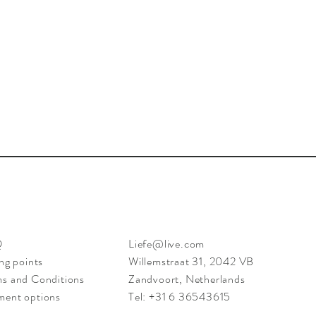
Quick View
Q
Liefe@live.com
ing points
Willemstraat 31, 2042 VB
s and Conditions
Zandvoort, Netherlands
ment options
Tel: +31 6 36543615