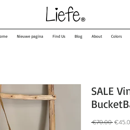
ome
Nieuwe pagina
Find Us
Blog
About
Colors
SALE Vi
BucketB
Regular
 €70.00 
€45.
Price