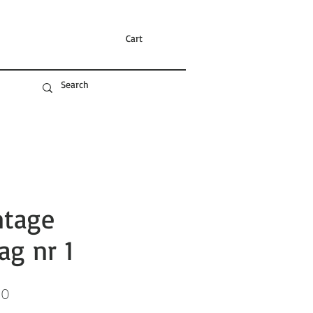
Cart
ntage
ag nr 1
Sale
00
Price