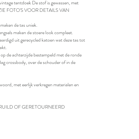
vintage tentdoek De stof is gewassen, met
ter. ZIE FOTO'S VOOR DETAILS VAN
 maken de tas uniek.
engsels maken de stoere look compleet.
aardigd uit gerecycled katoen wat deze tas tot
akt.
s op de achterzijde bestempeld met de ronde
ag crossbody, over de schouder of in de
ord, met eerlijk verkregen materialen en
ERUILD OF GERETOURNEERD