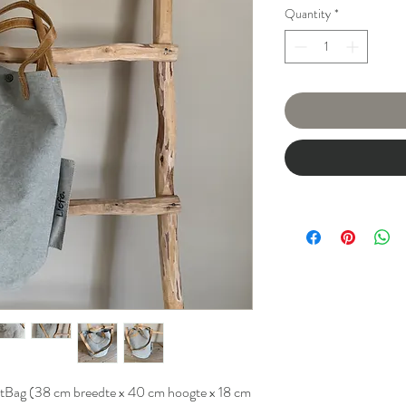
Quantity
*
etBag (38 cm breedte x 40 cm hoogte x 18 cm