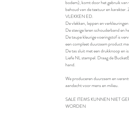
bodem), komt door het gebruik van 
behoud van de textuur en karak
VLEKKEN ED.
De vlekken, lappen en verkleuringen
De stevige leren schouderband en h
De taupe kleurige voeringstof is verv
een compleet duurzaam product ma
De tas sluit met een drukknoop en i
Liefe NL stempel. Draag de BucketB
hand.
We produceren duurzaam en verantwo
aandacht voor mens en milieu.
SALE ITEMS KUNNEN NIET G
WORDEN