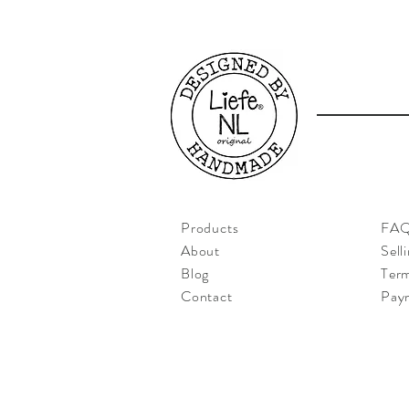
Products
FA
About
Sell
Blog
Term
Contact
Pay