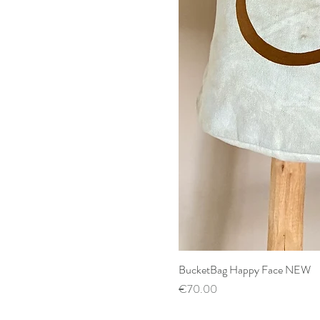
BucketBag Happy Face NEW
Price
€70.00