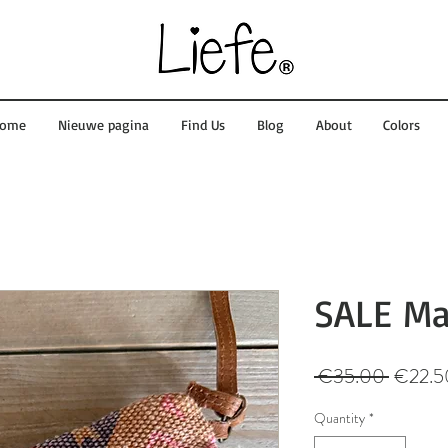
ome
Nieuwe pagina
Find Us
Blog
About
Colors
SALE Ma
Regular
 €35.00 
€22.5
Price
Quantity
*