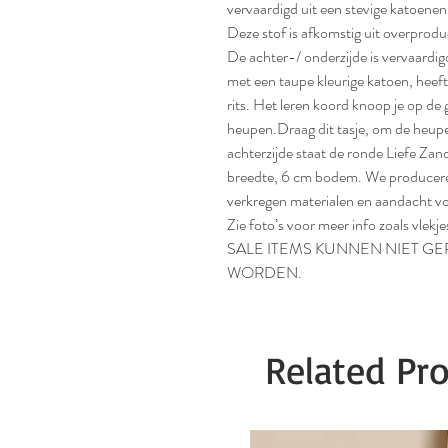
vervaardigd uit een stevige katoenen
Deze stof is afkomstig uit overproduc
De achter-/ onderzijde is vervaardigd
met een taupe kleurige katoen, heef
rits. Het leren koord knoop je op de
heupen.Draag dit tasje, om de heup
achterzijde staat de ronde Liefe Za
breedte, 6 cm bodem. We producere
verkregen materialen en aandacht vo
Zie foto’s voor meer info zoals vlekje
SALE ITEMS KUNNEN NIET G
WORDEN.
Related Pr