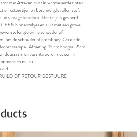
 stof met Azteken print in warme aarde tinten.
tie, restpartijen en beschadigde rollen stof.
 uit vintage tentdoek. Het tasje is gevoerd
t GEEN binnenzakjes en sluit met een grove
 gewenste lengte om je schouder of
en, om de schouder of crossbody. Op de de
ndvoort stempel. Afmeting: 15 cm hoogte, 21cm
n duurzaam en verantwoord, met eerlijk
or mens en milieu.
s oid.
ERUILD OF RETOUR GESTUURD
oducts