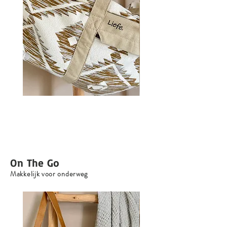
Aztek MultiBag - NIEUW
MultiBag - Blanco (Khaki canva
Prijs
Prijs
€ 80,00
€ 72,50
On The Go
Makkelijk voor onderweg