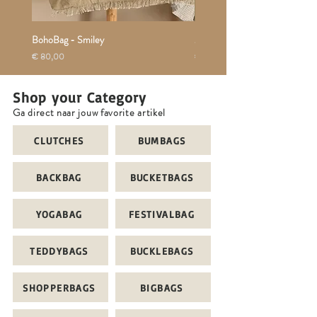
BohoBag - Smiley
Moonbag NIEUW
Prijs
Prijs
€ 80,00
€ 58,00
Shop your Category
Ga direct naar jouw favorite artikel
CLUTCHES
BUMBAGS
BACKBAG
BUCKETBAGS
YOGABAG
FESTIVALBAG
TEDDYBAGS
BUCKLEBAGS
SHOPPERBAGS
BIGBAGS