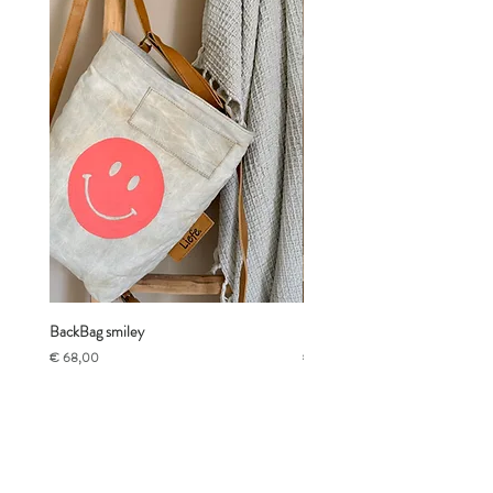
BackBag smiley
PAW BumBag
Prijs
Prijs
€ 68,00
€ 40,00
PERFECT GIFT