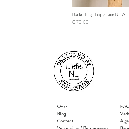
BucketBag Happy Face NEW
Prijs
€ 70,00
Over
FA
Blog
Ver
Contact
Alg
Verzending / Retourneren
Beta