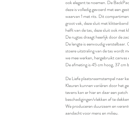
ook elegant te noemen. De BackPac
deze is volledig gevoerd met een ges
waarvan 1 met rits. Dit compartiment
groot vak, deze sluit met klittenban
helft van de tas, deze sluit ook met k
De rugtas draagt heerlijk door de za
De lengte is eenvoudig verstelbaar. 
stoere uitstraling van de tas wordt 
we mee werken, hergebruikt canvas e
De afmeting is 45 cm hoog, 37 cm b
De Liefe plaatsnaamstempel naar keu
Kleuren kunnen variëren door het ge
tevens kan er hier en daar een patch
beschadigingen/vlekken af te dekken
We produceren duurzaam en verantwo
aandacht voor mens en milieu.