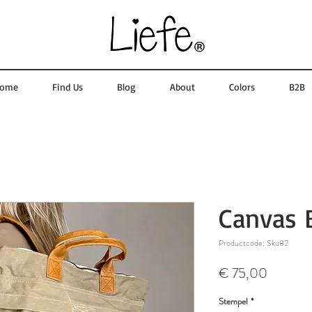
ome
Find Us
Blog
About
Colors
B2B
Canvas 
Productcode: Sku82
Prijs
€ 75,00
Stempel
*