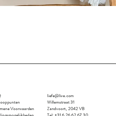
Snel overzicht
Q
liefe@live.com
kooppunten
Willemstraat 31
emene Voorwaarden
Zandvoort, 2042 VB
lingsmogelijkheden
Tel: +31 6 26 62 67 30