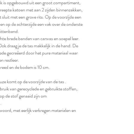
k is opgebouwd uit een groot compartiment,
treepte katoen met aan 2 zijden binnenzakken,
 sluit met een grove rits. Op de voorzijde een
d en op de achterzijde een vak over de onderste
littenband.
chte brede banden van canvas en soepel leer.
Ook draag je de tas makkelijk in de hand. De
mede gecreëerd door het pure materiaal waar
n restleer.
reed en de bodem is 10 cm.
ze komt op de voorzijde van de tas .
bruik van gerecyclede en gebruikte stoffen,
 op de stof genaaid zijn om
.
ord, met eerlijk verkregen materialen en