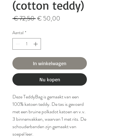
(cotton teddy)
Normale
Verkoopprijs
 € 72,50 
€ 50,00
prijs
Aantal
*
In winkelwagen
Nu kopen
Deze TeddyBag is gemaakt van een
100% katoen teddy. De tas is gevoerd
met een bruine polkadot katoen en v.v.
3 binnenvakken, waarvan 1 met rits. De
schouderbanden zijn gemaakt van
soepel leer.