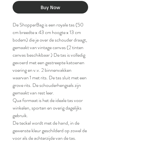
Buy Now
De ShopperBag is een royale tas (50
cm breedte x 43 cm hoogte x 13 cm
bodem) die je over de schouder draagt,
gemaakt van vintage canvas (2 tinten
canvas beschikbaar ) De tas is volledig
gevoerd met een gestreepte katoenen
voering en v.v. 2 binnenvakken
waarvan 1 met rits. De tas sluit met een
grove rits. De schouderhengsels zijn
gemaakt van rest leer.
Qua formaat is het de ideale tas voor
winkelen, sporten en overig dagelijks
gebruik.
De teckel wordt met de hand, in de
gewenste kleur geschilderd op zowel de
voor als de achterzijde van de tas.