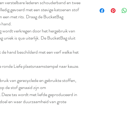
 een verstelbare lederen schouderband en twee
olledig gevoerd met een stevige katoenen stof
an een met rits. Draag de BucketBag
e hand.
ag wordt verkregen door het hergebruik van
uniek is qua uiterlijk. De BucketBag sluit
t de hand beschilderd met een verf welke het
e ronde Liefe plaatsnaamstempel naar keuze.
bruik van gerecyclede en gebruikte stoffen,
 op de stof genaaid zijn om
.Deze tas wordt met liefde geproduceerd in
aldoel en waar duurzaamheid van grote