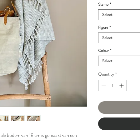
Stamp
*
Select
Figure
*
Select
Colour
*
Select
Quantity
*
le bodem van 18 cm is gemaakt van een