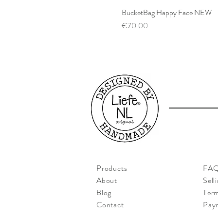
BucketBag Happy Face NEW
Price
€70.00
Products
FA
About
Sell
Blog
Term
Contact
Pay