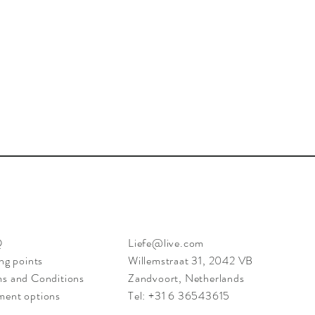
Quick View
Q
Liefe@live.com
ing points
Willemstraat 31, 2042 VB
s and Conditions
Zandvoort, Netherlands
ment options
Tel: +31 6 36543615