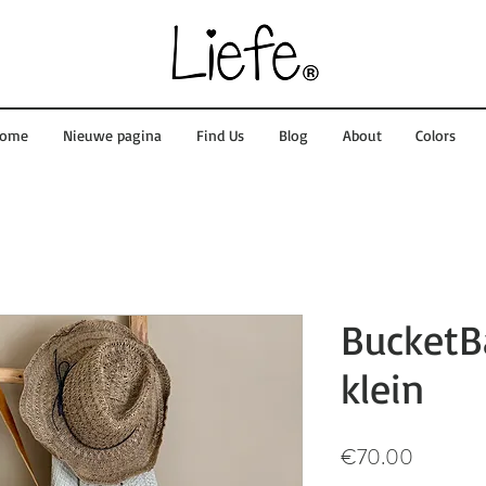
ome
Nieuwe pagina
Find Us
Blog
About
Colors
BucketB
klein
Price
€70.00