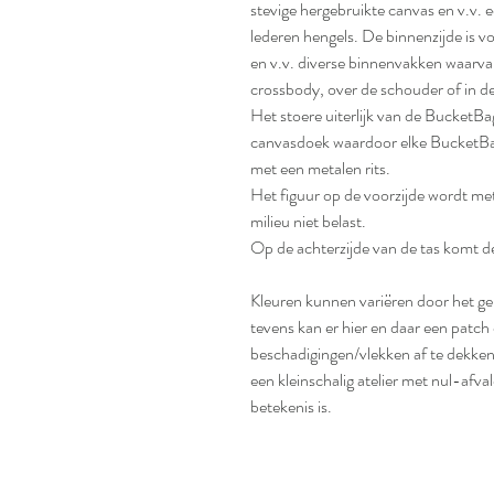
stevige hergebruikte canvas en v.v.
lederen hengels. De binnenzijde is v
en v.v. diverse binnenvakken waarv
crossbody, over de schouder of in d
Het stoere uiterlijk van de BucketB
canvasdoek waardoor elke BucketBag 
met een metalen rits.
Het figuur op de voorzijde wordt me
milieu niet belast.
Op de achterzijde van de tas komt d
Kleuren kunnen variëren door het ge
tevens kan er hier en daar een patch
beschadigingen/vlekken af te dekken
een kleinschalig atelier met nul-afv
betekenis is.