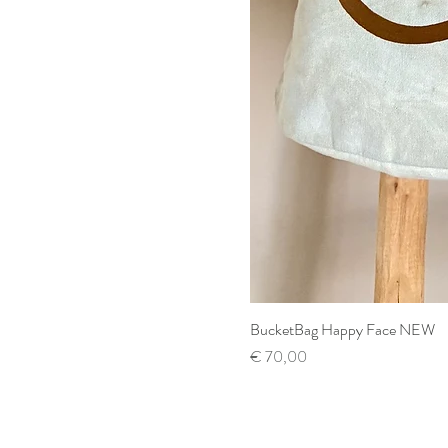
BucketBag Happy Face NEW
Prijs
€ 70,00