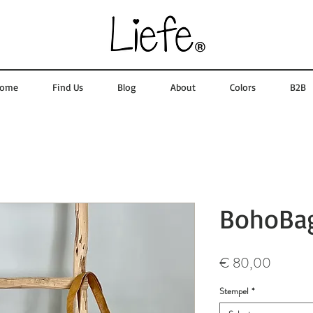
ome
Find Us
Blog
About
Colors
B2B
BohoBag
Prijs
€ 80,00
Stempel
*